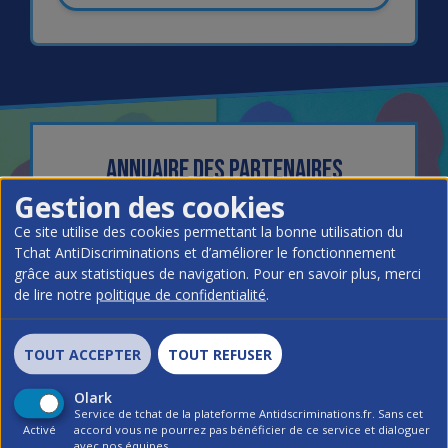
Annuaire des partenaires
Antidiscriminations.fr
Gestion des cookies
Ce site utilise des cookies permettant la bonne utilisation du
Tchat AntiDiscriminations et d’améliorer le fonctionnement
De nombreux acteurs nationaux, publics,
grâce aux statistiques de navigation. Pour en savoir plus, merci
associatifs ou syndicaux participent à la
de lire notre
politique de confidentialité
.
lutte contre les discriminations.
Vous trouverez dans notre annuaire une liste
TOUT ACCEPTER
TOUT REFUSER
d'acteurs qui pourront vous accompagner
selon la discrimination à laquelle vous faites
Olark
face.
Service de tchat de la plateforme Antidscriminations.fr. Sans cet
Activé
accord vous ne pourrez pas bénéficier de ce service et dialoguer
Consulter l'annuaire
avec nos équipes.